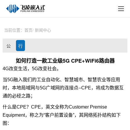
EN
在线购买
产品中心
当前位置：
首页
新闻中心
行业应用
公
行
技术与支持
司
业
如何打造一款工业级5G CPE+WiFi6路由器
在线文档
4G改变生活，5G改变社会。
动
资
方案定制
当5G融入我们的工业自动化、
智慧城市
、智慧农业等应用
态
讯
时，本地局域网与5G广域网的连接点--CPE，将成为数据互
关于飞凌
通的必经之路；
天猫商城
什么是CPE？CPE，英文全称为Customer Premise
Equipment，称之为“客户前置设备”，其网络拓扑结构如下
淘宝商城
图：
新闻中心