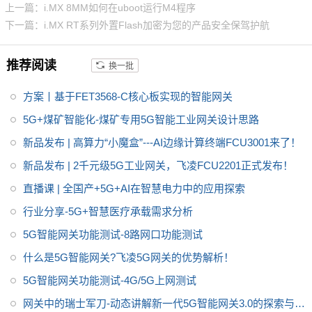
一般边缘计算和数据转发的能
上一篇：i.MX 8MM如何在uboot运行M4程序
用Ubuntu18.04系统，集成丰富
力；并支持Ubuntu18.04和Open
下一篇：i.MX RT系列外置Flash加密为您的产品安全保驾护航
的第三方组件Samba、Lighttp
WRT系统，方便用户二次开发设
d、虚拟化技术（Docker、LX
计；5G模组采用M.2封装可插拔
推荐阅读
换一批
C、QEMU）、IPSEC、OpenSS
方式，可更换为4G模组做成本优
L等。提供开放的系统API，方便
化；以及支持5个RS485接口，
方案丨基于FET3568-C核心板实现的智能网关
用户二次开发。
其中4个可拆卸做成本优化；产品
5G+煤矿智能化-煤矿专用5G智能工业网关设计思路
适用于智慧工厂、智慧农业、智
新品发布 | 高算力“小魔盒”---AI边缘计算终端FCU3001来了！
慧城市、智慧医疗等领域，关于
传感器数据采集、网络摄像头图
新品发布 | 2千元级5G工业网关，飞凌FCU2201正式发布！
像采集、数据的处理、存储、5G
直播课 | 全国产+5G+AI在智慧电力中的应用探索
上传等应用。
行业分享-5G+智慧医疗承载需求分析
5G智能网关功能测试-8路网口功能测试
什么是5G智能网关?飞凌5G网关的优势解析！
5G智能网关功能测试-4G/5G上网测试
网关中的瑞士军刀-动态讲解新一代5G智能网关3.0的探索与应