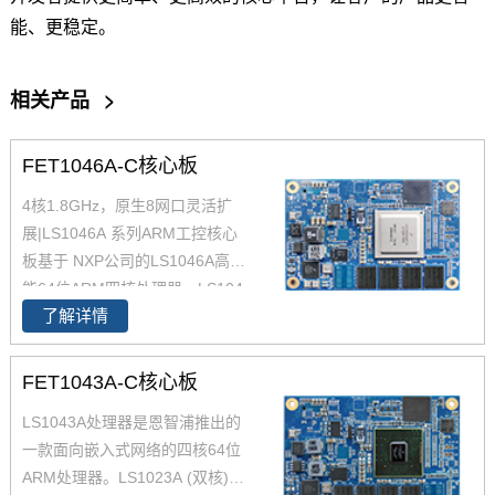
能、更稳定。
相关产品
>
FET1046A-C核心板
4核1.8GHz，原生8网口灵活扩
展|LS1046A 系列ARM工控核心
板基于 NXP公司的LS1046A高性
能64位ARM四核处理器。LS104
了解详情
6A处理器将四个64位ARM Corte
x-A72内核与数据包处理加速和
高速外设相集成，CoreMark跑分
FET1043A-C核心板
高达45000，LS1046A强大的网
LS1043A处理器是恩智浦推出的
络处理能力和丰富的高速接口,适
一款面向嵌入式网络的四核64位
用于工业路由、边缘计算网关、I
ARM处理器。LS1023A (双核)和
P-PBX等产品，以及边缘计算、