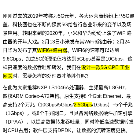
技术论坛
刚刚过去的2019年被称为5G元年，各大运营商纷纷上马5G覆
盖，科技圈也在不断的探索5G给各行各业带来的变革以及场
景应用。转眼来到的2020年，小米和华为纷纷上演了WiFi路
由器的开年大戏。2月13日小米发布其WiFi6路由器；2月24
日华为发布了其
WiFi6+
路由器
。WiFi6的速率可以达到
9.6Gbps，加之5G的理论值将达到5Gbps甚至是10Gbps，这
样高速度的数据吞吐和转发，我们在
设计一款
5G CPE
工业
网关
时，需要怎样的处理器才能胜任呢？
在此为大家推荐
NXP
LS1046A
处理器，主频最高1.8GHz，
四核
ARM
Cortex
-
A7
2架构。原生支持8 个Gbit Ethernet，最
高支持2个万兆（10Gbps/5Gbps/
2.5Gbps
/1Gbps）+5个千兆
（1Gbps），或8个
千兆网
口，且具备网络数据硬件
加速引擎
（DPAA），以提高数据转发吞吐量，同时降低高速数据转发
时CPU占用；软件层支持
DPDK
，让数据的流转速度更快。