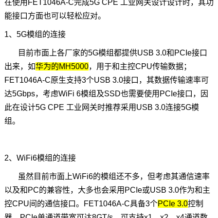
在使用FET1046A-C完成5G CPE 工业网关设计设计时，其功
能接口方面也可以轻松应对。
1、
5G模组
的连接
目前市面上各厂家的5G模组都提供USB 3.0和PCIe接口
出来，如
华为的
MH5000
，用于和主控CPU
传输数据
；
FET1046A-C原生支持3个USB 3.0接口，其数据传输速率可
达5Gbps，考虑WiFi 6模组及SSD也需要使用PCIe接口，因
此在设计5G CPE 工业网关时推荐采用USB 3.0连接5G模
组。
2、WiFi6模组的连接
虽然目前市面上WiFi6的模组还不多，但考虑其通信速率
以及和PC的兼容性，大多也会采用PCIe或USB 3.0作为和主
控CPU间的通信接口。FET1046A-C具备3个
PCIe 3.0
控制
器，PCIe单通道带宽可达8GT/s，可支持x1、x2、x4通道数