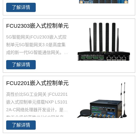
LS1043A (四核)支持无风扇设
能源物联网、智慧城市、工业自
了解详情
计，超过10 Gbps的性能。LS10
动化、视频监控等应用领域。
43A和LS1023A能够面向无线LA
FCU2303嵌入式控制单元
N和以太网供电系统方案提供额
外的功耗节省。支持引脚兼容设
5G智能网关|FCU2303嵌入式控
计，可扩展至LS1046A (四核A72
制单元5G智能网关3.0是高度集
处理器)或LS1088A (十核A53处
成的新一代5G智能通信网关。
5
理器)。
G智能网关
高算力CPU，采用无
飞凌LS1043系列核心板，基于N
了解详情
风扇设计，提供强大的边缘计算
XP公司的LS1043A四核处理器设
能力的同时保证系统长时间稳定
计，主频1.6GHz，ARM Cortex-
FCU2201嵌入式控制单元
运行。5G网关支持全网通5G模
A53架构。原生支持1个10Gbps
组可为用户提供高带宽、低延
高性价比5G工业网关 |FCU2201
和6个1000Mbps。支持PCIe 2.
时、大连接的服务。
5G智能网关
嵌入式控制单元搭载NXP LS101
0、SATA3.0、USB3.0、UART、
配有8个独立MAC地址的千兆以
2A-C网络处理器开发设计，是一
IIC等功能接口
太网和8个RS485。
5G智能网关
款工业级的高性价比5G网关产
广泛适用于智慧城市、智慧工
了解详情
品，采用无风扇散热设计；CPU
厂、智慧电力、智慧水务、智慧
主频1GHz，RAM 512MB，满足
农业、安防监控等行业。 软件采