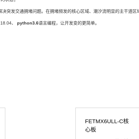
解决突发交通拥堵问题。在拥堵频发的核心区域、潮汐流明显的主干道区
p18.04、
python3.6
语言编程，让开发变的更简单。
FETMX6ULL-C核
心板