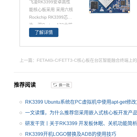
飞凌RK3399安卓高性
能核心板采用 采用六核
Rockchip RK3399芯
片，双Cortex-A72大核
了解详情
+四Cortex-A53小核结
构，对整数、浮点、内
存等作了大幅优化，在
整体性能、功耗及核心
上一篇：FETA40i-C/FETT3-C核心板在台区智能融合终端上
面积三个方面提升。以
下将对瑞芯微芯片RK3
399参数,RK3399核心
推荐阅读
换一批
板方案及其性能做具体
介绍。如您对飞凌RK3
399系列核心板有兴
RK3399 Ubuntu系统在PC虚拟机中使用apt-get
趣，欢迎咨询了解。
一文读懂，为什么推荐您采用嵌入式核心板开发产
研发干货丨关于RK3399 开发板休眠、关机功能简
RK3399开机LOGO替换及ADB的使用技巧