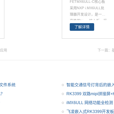
FETMX6ULL-C核心板
采用NXP i.MX6ULL处
理器开发设计，是一款
高性能Linux核心板，采
了解详情
用低功耗的ARM Corte
x-A7架构，运行速度高
达800MHz。iMX6ULL
核心板29*40mm ，iM
的应用
下一篇：基
X6ULL这款处理器功能
接口资源丰富，供货周
期长。
修改文件系统
智能交通信号灯背后的嵌
品？
RK3399 双路mipi拼接屏
析
iMX6ULL 网络功能全检测
飞凌嵌入式RK3399开