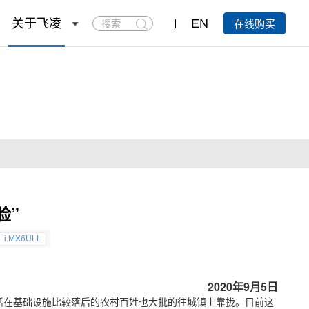
搜
关于飞凌
EN
在线购买
索
脸”
i.MX6ULL
2020年9月5日
活在基础设施比较落后的农村百姓也大批的往城镇上靠拢。目前这