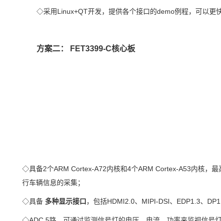
◇采用Linux+QT开发，提供各个接口的demo例程，可以更快速的开发产
方案二：
FET3399-C核心板
◇具备2个
ARM
Cortex-A72内核和4个
ARM C
ortex-A53内核，
行车辆信息的采集；
◇具备
多种
显示接口
，包括HDMI2.0、MIPI-DSI、EDP1.3、
◇ADC 5路，可通过监测信号灯的电压、电流、功率来监视信号