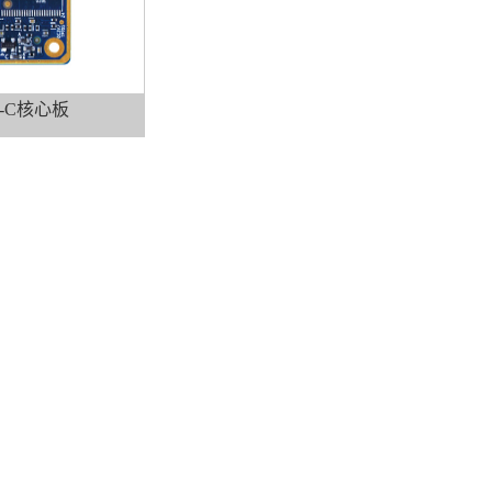
-C
核心板