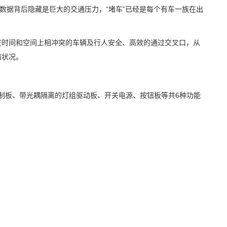
人的数据背后隐藏是巨大的交通压力，“堵车”已经是每个有车一族在出
在时间和空间上相冲突的车辆及行人安全、高效的通过交叉口，从
堵状况。
制板
、带光耦隔离的灯组驱动板、开关电源、按钮板等共
6种功能