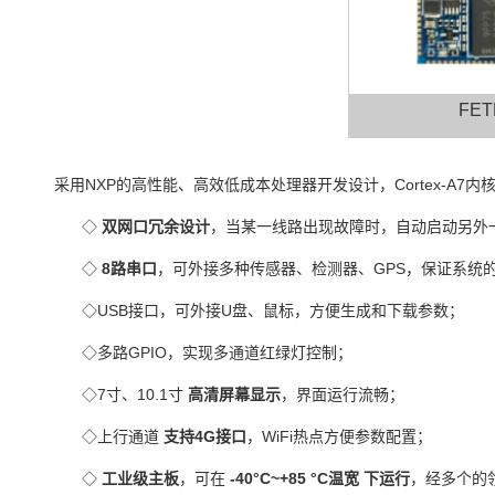
FET
采用
NXP
的高性能、高效低成本处理器开发设计，
Cortex
-
A7
内
◇
双网口
冗余设计
，当某一线路出现故障时，自动启动另外
◇
8路串口
，可外接多种传感器、检测器、GPS，保证系统
◇USB接口，可外接U盘、鼠标，方便生成和下载参数；
◇多路
GPIO
，实现多通道红绿灯控制；
◇7寸、10.1寸
高清屏幕显示
，界面运行流畅；
◇上行通道
支持4G接口
，WiFi热点方便参数配置；
◇
工业级主板
，
可在
-40°C~+85
°C温宽
下运行
，经多个的