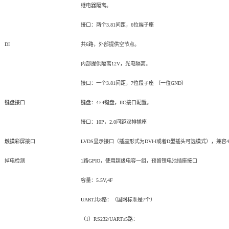
继电器隔离。
接口：两个3.81间距，6位端子座
DI
共6路，外部提供空节点。
内部提供隔离12V，光电隔离。
接口：一个3.81间距，7位段子座 （一位GND）
键盘接口
键盘：4×4键盘，IIC接口配置。
接口：10P，2.0间距双排插座
触摸彩屏接口
LVDS
显示接口
（插座形式为DVI-I或者D型插头可选模式），兼容
掉电检测
1
路
GPIO
，使用超级电容一组，预留锂电池插座接口
容量：5.5V,4F
UART
共8路：（国网标准是7个）
（1）RS232/UART≥5路：