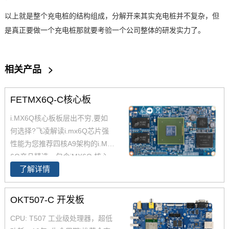
以上就是整个充电桩的结构组成，分解开来其实充电桩并不复杂，但
是真正要做一个充电桩那就要考验一个公司整体的研发实力了。
相关产品
>
FETMX6Q-C核心板
i.MX6Q核心板板层出不穷,要如
何选择?飞凌解读i.mx6Q芯片强
性能为您推荐四核A9架构的i.MX
6Q产品精选，包含iMX6Q 核心
了解详情
板、i.MX6Q 核心板、iMX6Q工
业级核心板，欢迎采购。 i.MX6
Q核心板基于NXP（原Freescal
OKT507-C 开发板
e）Cortex-A9架构的i.MX6Q四核
CPU: T507 工业级处理器，超低
处理器设计，核心板小尺寸核心