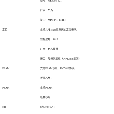
型号：ME909S-821
厂家：华为
接口：MINI PCI-E接口
定位
支持
北斗
&gps双系统的定位模块。
规格型号：1612
厂家：合芯星通
接口：焊接到底板（16*12mm封装）
ESAM
支持ESAM芯片。ISO7816协议。
板载芯片，
PSAM
支持PSAM
板载芯片，
DO
6
路220V/5A；