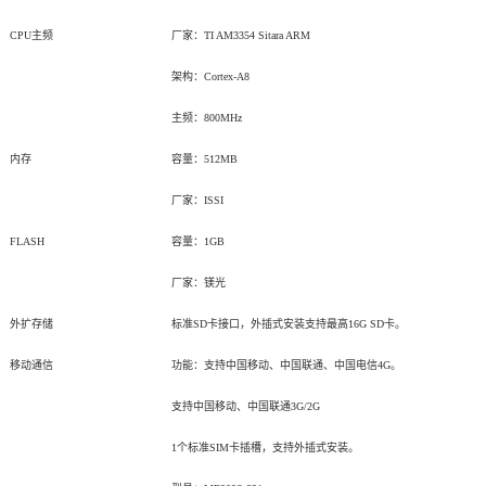
CPU
主频
厂家：TI AM3354 Sitara
ARM
架构：
Cortex
-A8
主频：800MHz
内存
容量：512MB
厂家：ISSI
FLASH
容量：1GB
厂家：镁光
外扩存储
标准SD卡接口，外插式安装支持最高16G SD卡。
移动通信
功能：支持中国移动、中国联通、中国电信4G。
支持中国移动、中国联通3G/2G
1
个标准SIM卡插槽，支持外插式安装。