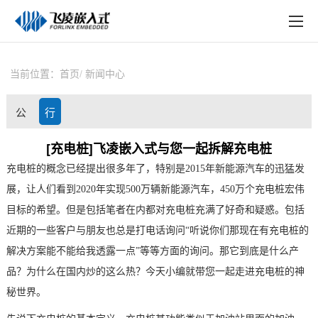
EN
在线购买
产品中心
当前位置：
首页
新闻中心
行业应用
公
行
技术与支持
司
业
[充电桩]飞凌嵌入式与您一起拆解充电桩
在线文档
充电桩
的概念已经提出很多年了，特别是2015年新能源汽车的迅猛发
动
资
方案定制
展，让人们看到2020年实现500万辆新能源汽车，450万个充电桩宏伟
态
讯
目标的希望。但是包括笔者在内都对充电桩充满了好奇和疑惑。包括
关于飞凌
近期的一些客户与朋友也总是打电话询问“听说你们那现在有充电桩的
天猫商城
解决
方案
能不能给我透露一点”等等方面的询问。那它到底是什么产
品？为什么在国内炒的这么热？今天小编就带您一起走进充电桩的神
淘宝商城
秘世界。
新闻中心