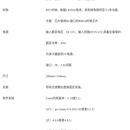
时钟
RTC
时钟。板载CR2032电池，具有掉电保持至少1年功能
方案：芯片使用IIC接口的R8010时钟芯片
电源
输入额定电压：DC12V，输入范围DC9V-15V,具备反接保护。
额定功率：20W
为读卡器提供5V电源。
接口：3P，3.81间距
尺寸
200mm
×150mm。
安装
导轨式或螺丝直接固定安装。
软件系统
Linux
内核版本：3.14或3.2；
GCC
：gcc-linaro-4.9-2015.02或者4.5.3；
QT
：4.8.6或者4.8.5；