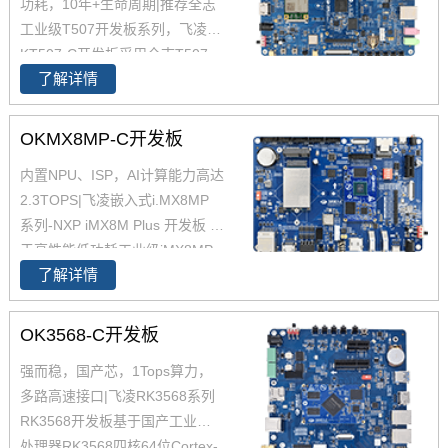
功耗，10年+生命周期|推荐全志
板搭配独特的薄款连接器，让设
工业级T507开发板系列，飞凌O
计随心所欲！
KT507-C开发板采用全志T507
了解详情
四核工业级处理器 T507设计开
发，Cortex-A53架构，工业级宽
温，性能强，低功耗，是一款高
OKMX8MP-C开发板
性价比的工业级产品，提供丰富
内置NPU、ISP，AI计算能力高达
的开发设计资料，提供产品规格
2.3TOPS|飞凌嵌入式i.MX8MP
书，软硬件手册等，全志的T507
系列-NXP iMX8M Plus 开发板 基
适用于车载电子、电力、医疗、
于高性能低功耗工业级iMX8MP
工业控制、物联网、智能终端等
了解详情
核心板设计，支持多种多种高速
领域。
通信接口。iMX8MP开发板内置N
PU，AI计算能力2.3TOPS，支持
OK3568-C开发板
4K，支持双图像信号处理器（IS
强而稳，国产芯，1Tops算力，
P），是一款支持LinuxQT/andro
多路高速接口|飞凌RK3568系列
id操作系统的iMX8MP开发板。
RK3568开发板基于国产工业级AI
处理器RK3568四核64位Cortex-