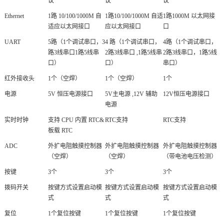
议
议
议
Ethernet
1路 10/100/1000M 自
1路10/100/1000M 自适
1路1000M 以太网接
适应以太网接口
应以太网接口
口
UART
5路（1个调试串口，3
4 路（1个调试串口，
4路（1个调试串口，
路3线串口1路5线串
2路3线串口 ,1路5线串
2路3线串口，1路5线
口）
口）
串口）
红外接收头
1个（空焊）
1个（空焊）
1个
电源
5V 恒压电源接口
5V主电源 ,12V 辅助
12V恒压电源接口
电源
实时
时钟
支持 CPU 内置
RTC
&
RTC支持
RTC支持
板载 RTC
ADC
外扩电阻触摸控制器
外扩电阻触摸控制器
外扩电阻触摸控制器
（空焊）
（空焊）
（带电池电压检测）
按键
3个
3个
3个
拨码开关
按键方式设置启动模
按键方式设置启动模
按键方式设置启动模
式
式
式
复位
1个复位按键
1个复位按键
1个复位按键