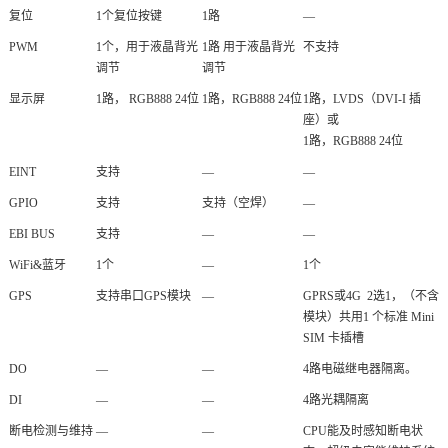
复位
1个复位按键
1路
—
PWM
1个，用于液晶背光
1路 用于液晶背光
不支持
调节
调节
显示屏
1路， RGB888 24位
1路，RGB888 24位
1路，LVDS（DVI-I 插
座）或
1路，RGB888 24位
EINT
支持
—
—
GPIO
支持
支持（空焊）
—
EBI BUS
支持
—
—
WiFi&蓝牙
1个
—
1个
GPS
支持串口GPS模块
—
GPRS或4G 2选1，（不含
模块）共用1 个标准 Mini
SIM 卡插槽
DO
—
—
4路电磁继电器隔离。
DI
—
—
4路光耦隔离
断电检测与维持
—
—
CPU能及时感知断电状