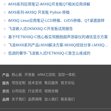
iMX6系列应用笔记-iMX6Q开发板QT相关应用讲解
iMX6系列-iMX6Q 开发板 Python 移植
iMX6Q Linux应用笔记-LCD移植、LVDS移植、QT桌面旋转
飞凌嵌入式OKMX6Q-C开发板试用报告
基于FETMX6Q-C核心板实现膀胱超声测容仪的通信显示方案
飞凌iMX6系列产品i.MX6解决方案-IMX6Q经验分享-i.MX6Q系
列常见问题解决
低调的奢华-飞凌嵌入式FETMX6Q-C是怎么练成的
产品
核心板
开发板
ARM工控机
显控一体机
服务
项目定制
技术支持
售后服务
官方论坛
资讯
公司动态
行业资讯
视频合辑
品牌
关于我们
品质保障
加入我们
联系我们