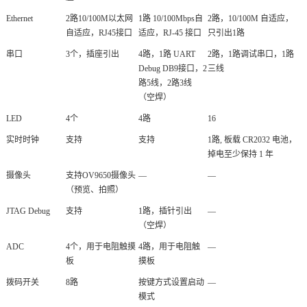
Ethernet
2路10/100M以太网
1路 10/100Mbps自
2路，10/100M 自适应，
自适应，RJ45接口
适应，RJ-45 接口
只引出1路
串口
3个，插座引出
4路，1路 UART
2路，1路调试串口，1路
Debug DB9接口，2
三线
路5线，2路3线
（空焊）
LED
4个
4路
16
实时时钟
支持
支持
1路, 板载 CR2032 电池，
掉电至少保持 1 年
摄像头
支持OV9650摄像头
—
—
（预览、拍照）
JTAG Debug
支持
1路，插针引出
—
（空焊）
ADC
4个，用于电阻触摸
4路，用于电阻触
—
板
摸板
拨码开关
8路
按键方式设置启动
—
模式