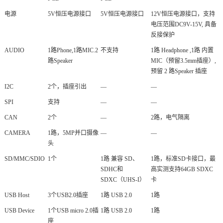
电源
5V恒压电源接口
5V恒压电源接口
12V恒压电源接口，支持
电压范围DC9V-15V, 具备
反接保护
AUDIO
1路Phone,1路MIC.2
不支持
1路 Headphone ,1路 内置
路Speaker
MIC（预留3.5mm插座）,
预留 2 路Speaker 插座
I2C
2个，插座引出
—
—
SPI
支持
—
—
CAN
2个
—
2路，电气隔离
CAMERA
1路，5MP并口摄像
—
—
头
SD/MMC/SDIO
1个
1路 兼容 SD、
1路，标准SD卡接口，最
SDHC和
高实测支持64GB SDXC
SDXC（UHS-I）
卡
USB Host
3个USB2.0插座
1路 USB 2.0
1路
USB Device
1个USB micro 2.0插
1路 USB 2.0
1路
座