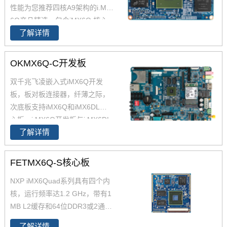
性能为您推荐四核A9架构的i.MX
6Q产品精选，包含iMX6Q 核心
了解详情
板、i.MX6Q 核心板、iMX6Q工
业级核心板，欢迎采购。 i.MX6
Q核心板基于NXP（原Freescal
OKMX6Q-C开发板
e）Cortex-A9架构的i.MX6Q四核
双千兆飞凌嵌入式iMX6Q开发
处理器设计，核心板小尺寸核心
板，板对板连接器，纤薄之际，
板搭配独特的薄款连接器，让设
次底板支持iMX6Q和iMX6DL核
计随心所欲！
心板。i.MX6Q开发板与i.MX6DL
了解详情
开发板资源丰富，原理图、PC
B、软件资源、硬件资源下载，
技术支持等。欢迎选购
FETMX6Q-S核心板
NXP iMX6Quad系列具有四个内
核，运行频率达1.2 GHz，带有1
MB L2缓存和64位DDR3或2通
道、32位LPDDR2支持。飞凌提
了解详情