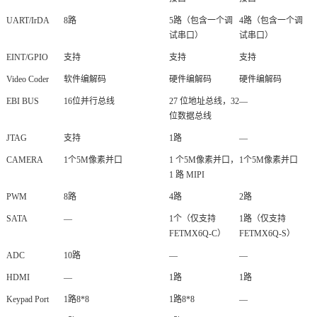
UART/IrDA
8路
5路（包含一个调
4路（包含一个调
试串口）
试串口）
EINT/
GPIO
支持
支持
支持
Video Coder
软件编解码
硬件编解码
硬件编解码
EBI BUS
16位并行总线
27 位地址总线，32
—
位数据总线
JTAG
支持
1路
—
CAMERA
1个5M像素并口
1 个5M像素并口，
1个5M像素并口
1 路 MIPI
PWM
8路
4路
2路
SATA
—
1个（仅支持
1路（仅支持
FETMX6Q-C）
FETMX6Q-S）
ADC
10路
—
—
HDMI
—
1路
1路
Keypad Port
1路8*8
1路8*8
—