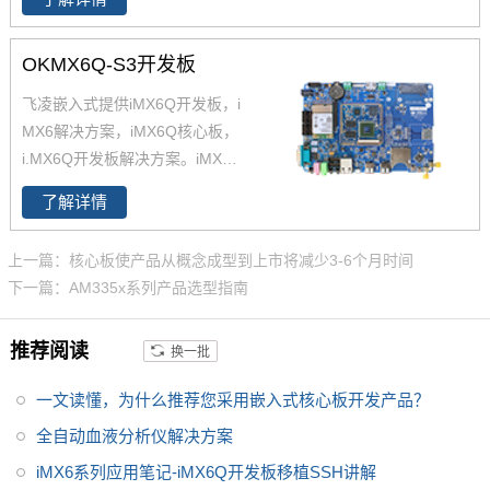
供商业级iMX6Q核心板,工业级iM
X6Q核心板,兼容一同底板。具有
OKMX6Q-S3开发板
抗震,抗氧化,抗干扰,更快速升级
产品等优势。保定飞凌嵌入式专
飞凌嵌入式提供iMX6Q开发板，i
注imx6,imx6开发板,飞思卡尔imx
MX6解决方案，iMX6Q核心板，
6等ARM嵌入式核心控制系统研
i.MX6Q开发板解决方案。iMX6Q
发、设计和生产,是imx6,imx6开
稳定、快速、性价比高，欢迎选
发板,飞思卡尔imx6提供者,imx6
了解详情
购 NXP iMX6系列芯片全支持，
系列产品现已畅销全国,欢迎咨询!
升级简配无忧替换。
上一篇：核心板使产品从概念成型到上市将减少3-6个月时间
下一篇：AM335x系列产品选型指南
推荐阅读
换一批
一文读懂，为什么推荐您采用嵌入式核心板开发产品？
全自动血液分析仪解决方案
iMX6系列应用笔记-iMX6Q开发板移植SSH讲解