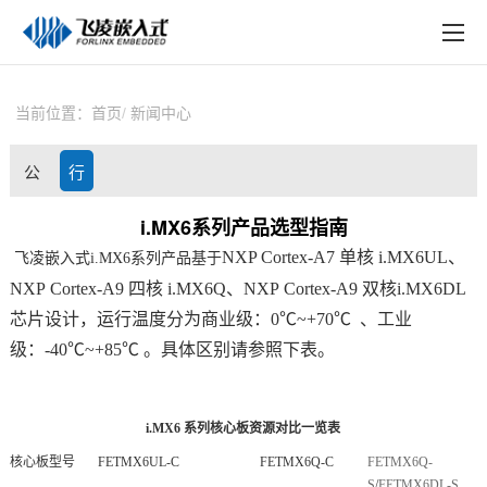
EN
在线购买
产品中心
当前位置：
首页
新闻中心
行业应用
公
行
技术与支持
司
业
i.MX6系列产品选型指南
在线文档
NXP
Cortex
-
A7
单核
i.MX6UL
、
飞凌嵌入式
i.MX6系列产品基于
动
资
方案定制
NXP Cortex-A9 四核 i.MX6Q、NXP Cortex-A9 双核i.MX6
DL
态
讯
芯片
设计，
运行温度分为
商业级：0℃~+70℃ 、工业
关于飞凌
级：-40℃~+85
℃ 。
具体区别请参照下表。
天猫商城
i.MX6
系列
核心板
资源对比一览表
淘宝商城
核心板型号
FETMX6UL
-C
FETMX6Q
-C
FETMX6Q-
新闻中心
S
/
FETMX6DL-S