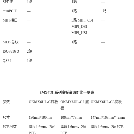
SPDIF
1路
1路
—
miniPCIE
—
1路
1路
MIPI接口
—
3路 MIPI_CSI
—
MIPI_DSI
MIPI_HSI
MLB 总线
—
1路
—
ISO7816-3
2路
—
—
QSPI
1路
—
—
i.MX6UL系列底板资源对比一览表
参数
OKMX6UL-C底板
OKMX6UL-C2 底
OKMX6UL-C3底板
板
尺寸
130mm*190mm
100mm*73mm
147mm*103mm*42mm
PCB层数
厚度1.6mm，2层
厚度1.6mm，2层
厚度1.6mm，2层PCB
PCB
PCB