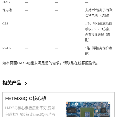
JTAG
—
—
—
锂电池
—
—
支持2个锂离子/锂聚
合物电池 （选配）
GPS
—
—
1个，VK1613S3M5
模块，SIRF3方案，
外置接收天线（选
配）
RS485
—
—
1路（带隔离保护功
能）
如本页面i.MX6功能未满足您的需求，请联系在线客服咨询。
相关产品
>
FETMX6Q-C核心板
i.MX6Q核心板板层出不穷,要如
何选择?飞凌解读i.mx6Q芯片强