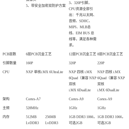
3、320P
引脚
，
5、带安全加密双防护方案
CPU资源全部引
出：千兆以太网、
音频、SDHC、
MIPI、MLB总
线、EIM BUS 总
线等，满足各种需
求。
PCB层数
6层PCB沉金工艺
12层PCB沉金工艺
8层PCB沉金工艺
引脚数量
160P
320P
220P
CPU
NXP 单核
i.MX 6Ul
traLite
NXP 四核 i.MX
NXP 四核 i.MX
6Quad（兼容 NXP
6Quad（兼容 NXP
双核
双核
i.MX 6DualLite
i.MX 6DualLite
架构
Cortex-A7
Cortex-A9
Cortex-A9
主频
528MHz
1GHz
1GHz
内存
512MB
256MB
1GB DDR3 1066，
1GB DDR3 1066，
LvDDR3
LvDDR3
可选2GB
可选2GB