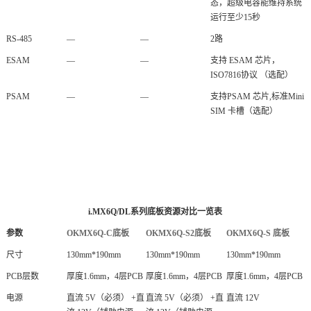
态，超级电容能维持系统
运行至少15秒
RS-485
—
—
2路
ESAM
—
—
支持 ESAM 芯片，
ISO7816协议 （选配）
PSAM
—
—
支持PSAM 芯片,标准Mini
SIM 卡槽（选配）
i.MX6Q/DL系列底板资源对比一览表
参数
OKMX6Q-C底板
OKMX6Q-S2底板
OKMX6Q-S 底板
尺寸
130mm*190mm
130mm*190mm
130mm*190mm
PCB层数
厚度1.6mm，4层PCB
厚度1.6mm，4层PCB
厚度1.6mm，4层PCB
电源
直流 5V（必须） +直
直流 5V（必须） +直
直流 12V