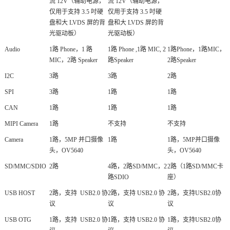
流 12V（辅助电源，
流 12V（辅助电源，
仅用于支持 3.5 吋
硬
仅用于支持 3.5 吋硬
盘
和大 LVDS 屏的背
盘和大 LVDS 屏的背
光驱动板）
光驱动板）
Audio
1路 Phone，1 路
1路 Phone ,1路 MIC, 2
1路Phone，1路MIC，
MIC，2路 Speaker
路Speaker
2路Speaker
I2C
3路
3路
2路
SPI
3路
1路
1路
CAN
1路
1路
1路
MIPI Camera
1路
不支持
不支持
Camera
1路，5MP 并口摄像
1路
1路，5MP并口摄像
头，OV5640
头，OV5640
SD/MMC/SDIO
2路
4路，2路SD/MMC，2
2路（1路SD/MMC卡
路SDIO
座）
USB HOST
2路，支持 USB2.0 协
2路，支持 USB2.0 协
2路，支持USB2.0协
议
议
议
USB OTG
1路，支持 USB2.0 协
1路，支持 USB2.0 协
1路，支持USB2.0协