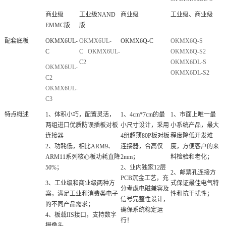
商业级
工业级NAND
商业级
工业级、商业级
技术论坛
EMMC版
版
配套底板
OKMX6UL
-
OKMX6UL-
OKMX6Q
-C
OKMX6Q-S
C
C
OKMX6UL-
OKMX6Q-S2
C2
OKMX6DL-S
OKMX6UL-
OKMX6DL-S2
C2
OKMX6UL-
C3
特点概述
1、体积小巧，配置灵活，
1、4cm*7cm的最
1、市面上唯一最
两组进口优质防误插板对板
小尺寸设计，采用
小系统产品，最大
连接器
4组超薄80P板对板
程度降低开发难
2、功耗低，相比
ARM
9、
连接器，合高仅
度，方便客户的来
ARM11
系列核心板功耗直降
2mm；
料检验和老化；
50%；
2、业内独家12层
2、邮票孔连接方
PCB沉金工艺，充
3、工业级和商业级两种
方
式保证最佳电气特
分考虑电磁兼容及
案
，满足工业和消费类电子
性和抗干扰性；
信号完整性设计，
的不同产品需求；
确保系统稳定运
4、板载IIS接口，支持数字
行！
摄像头