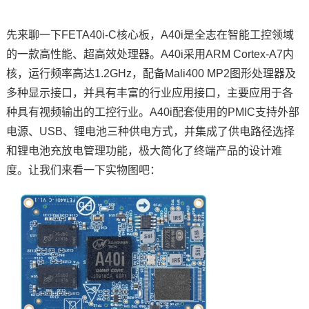
先来聊一下FET
A40i
-C核心板，A40i是
全志
在智能工控领域
的一款高性能、超高效处理器。A40i采用
ARM
Cortex
-
A7
内
核，运行频率高达1.2GHz，配备Mali400 MP2图形处理器及
多种
显示接口
，并具有丰富的行业应用接口，主要应用于各
种具有视频输出的工控行业。A40i配套使用的PMIC支持外部
电源、USB、锂电池三种供电方式，并集成了供
电路
径选择
和锂电池充放电管理功能，极大简化了终端产品的设计难
度。让我们来看一下实物图吧：