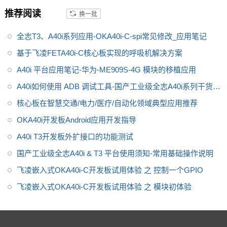
控行业芯，
全志A40i处理器代表
推荐阅读
换一批
了Allwin在智能工业控制领域的成
就。
飞凌嵌入式A40i系列OKA40i
全志T3、A40i系列应用-OKA40i-C-spi常见修改_应用笔记
-C开发板是飞凌推出的一款中国
芯，全国产级工业级开发板，适
基于飞凌FETA40i-C核心板实现的呼吸机解决方案
用于
适用于基于视觉交互的工业
A40i 平台应用笔记-华为-ME909S-4G 模块的移植应用
控制产品
A40i如何使用 ADB 调试工具-国产工业级全志A40i系列干货分
享
核心板在智慧交通/电力/医疗/自动化领域典型应用推荐
OKA40i开发板Android应用开发指导
A40i T3开发板外扩接口的功能测试
国产工业级全志A40i & T3 平台使用须知-常用基础操作说明
飞凌嵌入式OKA40i-C开发板试用体验 之 控制一个GPIO
飞凌嵌入式OKA40i-C开发板试用体验 之 模块初体验