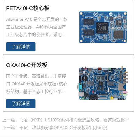
FETA40i-C核心板
Allwinner A40i是全志开发的一款
工业级处理器，A40i作为全国产
工业级芯片中的佼佼者，采用更
低功耗的4核ARM Cortex-A7架
了解详情
构,工作温度-40-85℃,是一款高性
能低功耗超高性能CPU主芯片。
OKA40i-C开发板
飞凌嵌入式深度研究全志A40i芯
片参数、原理图、datasheet规格
国产工业级，高清输出，丰富接
书推出了以FETA40i核心板为主
口|OKA40i开发板采用底板+核心
的一系列全国产工业级嵌入式计
板结构，基于全志工控行业平台
算机板卡，并提供了用于评估的
级处理器四核Cortex-A7 A40i设
A40i工控板、 A40i开发板。
了解详情
计，主频1.2GHz，集成MAli400
MP2 GPU，内存1GB/2GB DDR
上一篇：飞凌（NXP）LS10XX系列核心板选型攻略，看这篇就够了
3L，存储8GB eMMC。
全志A40
下一篇：干货丨攻城狮分享OKA40i-C开发板常用小知识
i
工控行业芯片平台 A40i为国产工