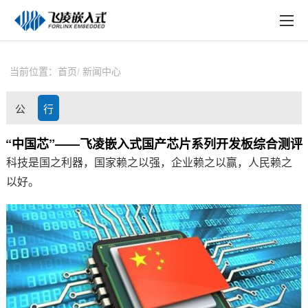
EN
在线购买
产品中心
当前位置：
首页
新闻中心
行业应用
公
行
技术与支持
司
业
“中国芯”——飞凌嵌入式国产芯片系列开发板综合测评
在线文档
科技是国之利器，国家赖之以强，企业赖之以赢，人民赖之
动
资
方案定制
以好。
态
讯
关于飞凌
天猫商城
淘宝商城
新闻中心