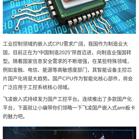
技术论坛
工业控制领域的
嵌入式
CPU需求广阔，我国作为制造业大
国，目前正在为“中国制造2025”昂首迈进，向制造业强国转
型。随着国家信息安全需求的不断增强，在某些特殊领域，
例如金融、电信、能源等高敏感度部门，其智能设备主控
芯
片
国产化将是大趋势。
国产CPU
作为智能化核心部件，将会
广泛应用于
工控
系统核心领域。
飞凌嵌入式
持续发力国产工控平台。连续推出了多款国产化
平台，下面就让小编带你们领略一下
飞凌
国产嵌入式arm板卡
的魅力吧。