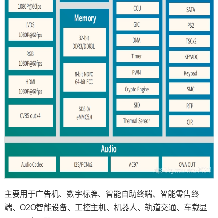
主要用于广告机、
数字标牌
、智能
自助终端
、
智能零售
终
端、O2O智能设备、工控主机、
机器人
、
轨道交通
、
车载
显