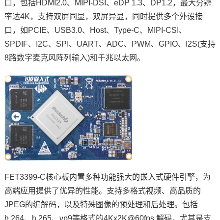
口，包括HDMI2.0、MIPI-DSI、eDP 1.3、DP1.2，最大分辨
率达
4K
，支持双屏同显，双屏异显，同时提供多个外设接
口，如PCIE、USB3.0、Host、
Type
-C、MIPI-CSI、
SPDIF、I2C、
SPI
、UART、ADC、PWM、
GPIO
、I2S(支持
8路数字麦克风阵列输入)和千兆以太网。
FET3399-C核心板内置多种功能强大的嵌入式硬件引擎，为
高端应用提供了优异的性能。支持多格式视频、高品质的
JPEG的编解码，以及特殊图像的预处理和后处理。包括
h.264、h.265、vp9等格式的4Kx2K@60fps 解码，尤其是支