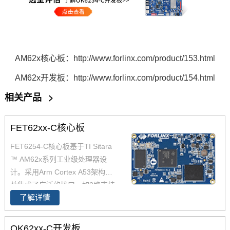
AM62x核心板：http://www.forlinx.com/product/153.html
AM62x开发板：
http://www.forlinx.com/product/154.html
相关产品
>
FET62xx-C核心板
FET6254-C核心板基于TI Sitara
™ AM62x系列工业级处理器设
计。采用Arm Cortex A53架构，
并集成了广泛的接口，如2路支持
了解详情
TSN的千兆以太网、USB 2.0CA
N-FD，AM6254核心板兼容AM6
2x全系列处理器，提供单核、双
OK62xx-C开发板