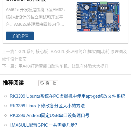
核、四核可选，功能引脚完全兼
AM62x 开发板是围绕飞凌AM62x
容，飞凌嵌入式已经适配AM625
核心板设计的独立测试和开发平
4 AM6231 AM6232三款芯片为
台。AM62x处理器由四核64位Ar
您带来灵活的成本组合方案，AM
m -Cortex -A53微处理器 和Cort
62x可应用于广泛的工业环境，
了解详情
ex-M4F组成。AM62x开发板整
如人机界面(HMI)、工业计算机、
板工业级设计，并在开发过程中
边缘计算、零售自动化、充电桩
上一篇：G2L系列 核心板 -RZ/G2L 处理器简介|框架图|功耗|原理图及
进行严苛的环境温度测试、压力
控制单元(TCU)、医疗设备等。
硬件设计指南
测试、长期稳定性运行测试，使
下一篇：用A40i打造智能自助洗车机，让洗车体验大大提升
AM62x可在各种严苛环境稳定运
行
推荐阅读
换一批
RK3399 Ubuntu系统在PC虚拟机中使用apt-get修改文件系统
RK3399 Linux下修改各分区大小的方法
RK3399 Android固定USB串口设备端口号
i.MX6ULL配置GPIO一共需要几步？