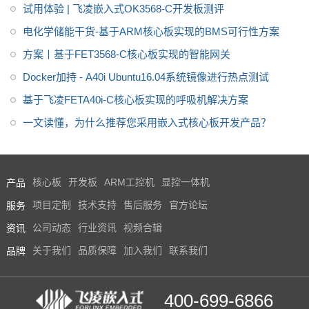
试用体验 | 飞凌嵌入式OK3568-C开发板测评
电化学储能干货-基于ARM核心板实现的BMS可行性方案
方案丨基于FET3568-C核心板实现的智能网关
Docker加持 - A40i Ubuntu16.04系统镜像进行热点测试
基于飞凌FETA40i-C核心板实现的呼吸机解决方案
一文读懂，为什么推荐您采用嵌入式核心板开发产品？
产品
核心板
开发板
ARM工控机
显控一体机
服务
项目定制
技术支持
售后服务
官方论坛
资讯
公司动态
行业资讯
视频合辑
品牌
关于我们
品质保障
加入我们
联系我们
400-699-6866