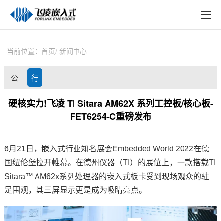
EN
在线购买
产品中心
当前位置：
首页
新闻中心
行业应用
公
行
技术与支持
司
业
硬核实力!飞凌 TI Sitara AM62X 系列工控板/核心板-
在线文档
FET6254-C重磅发布
动
资
方案定制
态
讯
6月21日，
嵌入式
行业知名展会Embedded World 2022在德
关于飞凌
国纽伦堡拉开帷幕。在德州仪器（TI）的展位上，一款搭载TI
天猫商城
Sitara™
AM62x
系列处理器的嵌入式板卡受到现场观众的驻
足围观，其三屏显示更是成为吸睛亮点。
淘宝商城
新闻中心