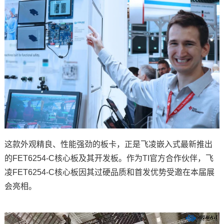
技术论坛
这款外观精良、性能强劲的板卡，正是
飞凌嵌入式
最新推出
的FET6254-C
核心板
及其
开发板
。作为TI官方合作伙伴，
飞
凌
FET6254-C核心板因其过硬品质和首发优势受邀在本届展
会亮相。