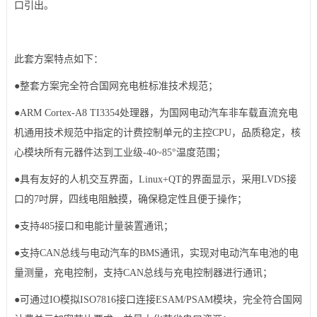
口引出。
此套方案特点如下：
●整套方案完全符合国网充电桩标准技术规范；
●ARM
Cortex
-A8 TI3354处理器，为国网电动汽车非
车载
直流充电
机通用技术规范中指定的计费控制单元的主控CPU，品质稳定，核
心模块所有元器件达到工业级-40~85°温度范围；
●具有友好的
人机交互
界面，Linux+QT的界面显示，采用LVDS接
口的7吋屏，四线电阻触摸，确保稳定性且便于操作；
●支持485接口和电能计量装置通讯；
●支持
CAN总线
与电动汽车的BMS通讯，实现对电动汽车电池的电
量测量，充电控制，支持CAN总线与充电控制器进行通讯；
●可通过IO模拟ISO7816接口连接ESAM/PSAM模块，完全符合国网