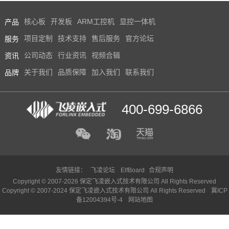
产品
核心板
开发板
ARM工控机
显控一体机
服务
项目定制
技术支持
售后服务
官方论坛
资讯
公司动态
行业资讯
视频合辑
品牌
关于我们
品质保障
加入我们
联系我们
400-699-6866
友情链接：
飞凌论坛
ElfBoard
合规声明
Copyright © 2007-2026 保定飞凌嵌入式技术有限公司 All Rights Reserved
Copyright © 2007-2024 保定飞凌嵌入式技术有限公司 All Rights Reserved
冀ICP
备12004394号-4
网站地图