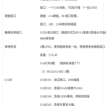
接口：一个3.81间距，7位段子座 （一位GND）
键盘接口
键盘：4×4键盘，IIC接口配置。
接口：10P，2.0间距双排插座
触摸彩屏接口
LVDS
显示接口
（插座形式为DVI-I或者D型插头可
8080单色屏
掉电检测
1路
GPIO
，使用超级电容一组，预留锂电池插座接口
容量：5.5V,4F
UART共8路：（国网标准是7个）
（1）RS232/UART≥5路：
UART
UART-01：调试串口。DB9插座
UART-02：连接ESAM或者PSAM；
UART-04：连接
GPRS模块
，焊接到底板
UART-05：连接外置读卡器。