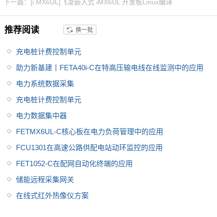
下一篇：[i.MX6UL]飞凌嵌入式 iMX6UL 开发板Linux编译
块，默认Cat.1，兼容Cat.4。网
关采用低功耗设计并提供超级电
推荐阅读
换一批
容，掉电数据不丢失，严格的接
口防护设计，1.5KV隔离保护，E
充电桩计费控制单元
SD 4级更稳定。网关多用于电力
采集，农业环境采集，养殖环境
助力新基建丨FETA40i-C在特高压输电线在线监测中的应用
监测，大气环境监测等。
电力系统数据采集
充电桩计费控制单元
电力数据集中器
FETMX6UL-C核心板在电力负荷管理中的应用
FCU1301在高速公路供配电站动环监控的应用
FET1052-C在配网自动化终端的应用
储能远程采集网关
在线式红外热像仪方案