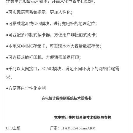
计费单元加密
芯片
要求，并最大化节省串口资源；
●可实现语音系统提示，更加人性化；
●可搭载
北斗
或GPS模块，进行充电桩的地理定位；
●可匹配多种制式读卡器，方便用户非接触式刷卡；
●本地SD/MMC存储卡，可实现本地大容量数据存储；
●可连接热敏打印机，方便消费单据打印；
●千兆以太网接口，3G/
4G模块
，满足不同环境下的网络传输需
求；
●方便客户个性
化定制
充电桩计费控制系统技术规格书
充电桩计费控制系统技术规格与参数
CPU主频
厂家：TI AM3354 Sitara ARM