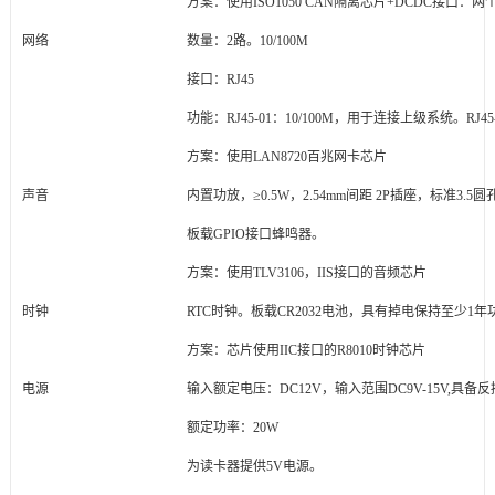
方案：使用ISO1050 CAN隔离芯片+DCDC接口：两个
网络
数量：2路。10/100M
接口：RJ45
功能：RJ45-01：10/100M，用于连接上级系统。RJ45
方案：使用LAN8720百兆网卡芯片
声音
内置功放，≥0.5W，2.54mm间距 2P插座，标准3.5
板载GPIO接口蜂鸣器。
方案：使用TLV3106，IIS接口的音频芯片
时钟
RTC
时钟。板载CR2032电池，具有掉电保持至少1年
方案：芯片使用IIC接口的R8010时钟芯片
电源
输入额定电压：DC12V，输入范围DC9V-15V,具备
额定功率：20W
为读卡器提供5V电源。