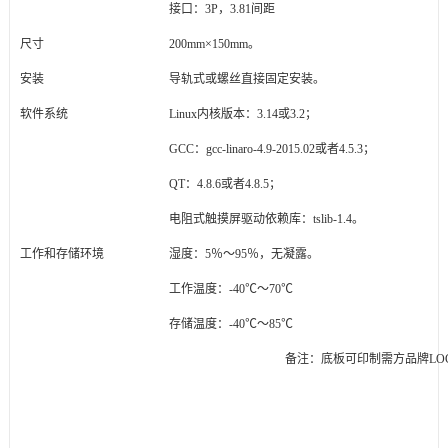
接口：3P，3.81间距
尺寸
200mm×150mm。
安装
导轨式或螺丝直接固定安装。
软件系统
Linux内核
版本：3.14或3.2；
GCC：
gcc-linaro-4.9-2015.02或者4.5.3
；
QT：4.8.6或者4.8.5；
电阻式触摸屏驱动依赖库：tslib-1.4。
工作和存储环境
湿度：5％～95％，无凝露。
工作温度：-40℃～70℃
存储温度：-40℃～85℃
备注：底板可印制需方品牌LO