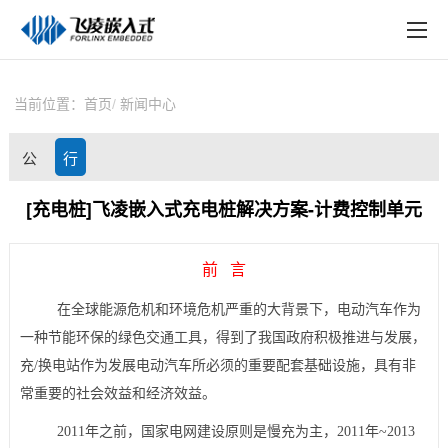
EN
在线购买
产品中心
当前位置：
首页
新闻中心
行业应用
公
行
技术与支持
司
业
[充电桩]飞凌嵌入式充电桩解决方案-计费控制单元
在线文档
动
资
方案定制
前 言
态
讯
关于飞凌
在全球能源危机和环境危机严重的大背景下，电动汽车作为
一种节能环保的绿色交通工具，得到了我国政府积极推进与发展，
天猫商城
充/换电站作为发展电动汽车所必须的重要配套基础设施，具有非
常重要的社会效益和经济效益。
淘宝商城
2011年之前，国家电网建设原则是慢充为主，2011年~2013
新闻中心