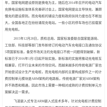
年，国家电网建设原则是换电为主，随后在2014年召开的电动汽车
技术论坛
充换电设施标准体系完善研讨会上，国家电网提出主导快充、兼顾
慢充的建设原则。而
充电桩
的铺设力度和政府扶持力度也在不断加
大，全国各地正在纷纷涌现充电站。一些小区的停车场也已挂载家
用充电桩。
2015年12月28日，质检总局、国家标准委联合国家能源局、
工信部、科技部等部门发布新修订的电动汽车充电接口及通信协议
5项国家标准，备受市场关注的充电接口不统一问题得到破解，新
标准已于2016年1月1日起开始实施，新标准的实施将推动充电桩互
相兼容，打开行业未来的市场空间。而越来越多的传统电源厂家也
开始尝试设计生产充电桩，而充电桩内部的主要构成部件之一的
计
费控制单元
模块是
ARM架构
的
电路
板，传统电源厂家对
ARM
架构
并不熟悉和精通，因此市场上需要一种相对成熟的计费
控制单元
方
案
解决这一需求。
飞凌嵌入式
专注ARM
嵌入式
技术多年，针对
充电桩计费控制