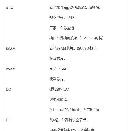
定位
支持北斗&gps双系统的定位模块。
规格型号：1612
厂家：合芯星通
接口：焊接到底板（16*12mm封装）
ESAM
支持ESAM芯片。ISO7816协议。
板载芯片，
PSAM
支持PSAM
板载芯片，
DO
6路220V/5A；
继电器隔离。
接口：两个3.81间距，6位端子座
DI
共6路，外部提供空节点。
内部提供隔离12V，光电隔离。