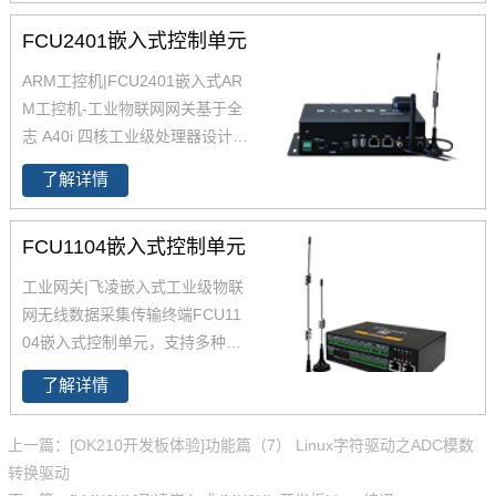
断电后可维持系统正常运行15
秒，确保重要信息不丢失
FCU2401嵌入式控制单元
ARM工控机|FCU2401嵌入式AR
M工控机-工业物联网网关基于全
志 A40i 四核工业级处理器设计开
发，主频1.2GHZ，集成MAli400
了解详情
MP2 GPU，内存1GB（可扩展为
2GB），eMMC存储8GB。具有
FCU1104嵌入式控制单元
广泛的硬件外设支持，包括RS48
5、CAN、ESAM、USB、以太网
工业网关|飞凌嵌入式工业级物联
口、4G、WiFi、GPS、LVDS、
网无线数据采集传输终端FCU11
HDMI、DI、DO、音频、SATA等
04嵌入式控制单元，支持多种网
功能接口，通讯外设按照工业级
络协议；工业网关集成8路RS48
产品要求全部做隔离防护，测试
了解详情
5 /RS232、2路以太网、4G、Wi
通过4级静电实验；支持双屏显
Fi、LoRa 等实用资源；Linux工
示，适用于工业物联网、边缘计
上一篇：[OK210开发板体验]功能篇（7） Linux字符驱动之ADC模数
业网关支持二次开发；智能网关,
算、车载网关、快递柜、广告
转换驱动
采用全网通设计支持全网通4G模
机、新零售自助终端等领域