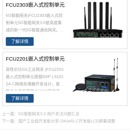
FCU2303嵌入式控制单元
5G智能网关|FCU2303嵌入式控
制单元5G智能网关3.0是高度集
成的新一代5G智能通信网关。
5
G智能网关
高算力CPU，采用无
了解详情
风扇设计，提供强大的边缘计算
能力的同时保证系统长时间稳定
FCU2201嵌入式控制单元
运行。5G网关支持全网通5G模
组可为用户提供高带宽、低延
高性价比5G工业网关 |FCU2201
时、大连接的服务。
5G智能网关
嵌入式控制单元搭载NXP LS101
配有8个独立MAC地址的千兆以
2A-C网络处理器开发设计，是一
太网和8个RS485。
5G智能网关
款工业级的高性价比5G网关产
广泛适用于智慧城市、智慧工
了解详情
品，采用无风扇散热设计；CPU
厂、智慧电力、智慧水务、智慧
主频1GHz，RAM 512MB，满足
农业、安防监控等行业。 软件采
一般边缘计算和数据转发的能
上一篇：5G智能网关3.0 用户关注问题汇总
用Ubuntu18.04系统，集成丰富
力；并支持Ubuntu18.04和Open
下一篇：国产工业级开发板分享-OKA40i-C开发板LCD屏幕调整
的第三方组件Samba、Lighttp
WRT系统，方便用户二次开发设