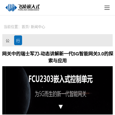
EN
在线购买
产品中心
当前位置：
首页
新闻中心
行业应用
公
行
技术与支持
司
业
网关中的瑞士军刀-动态讲解新一代5G智能网关3.0的探
在线文档
索与应用
动
资
方案定制
态
讯
关于飞凌
天猫商城
淘宝商城
新闻中心