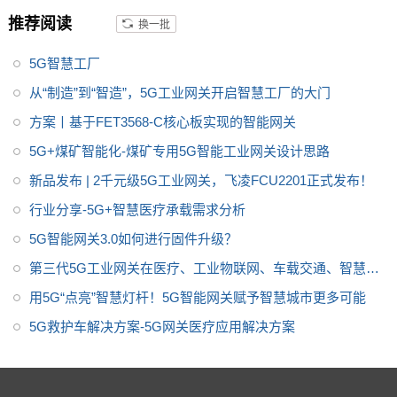
d、虚拟化技术（Docker、LX
计；5G模组采用M.2封装可插拔
推荐阅读
换一批
C、QEMU）、IPSEC、OpenSS
方式，可更换为4G模组做成本优
L等。提供开放的系统API，方便
化；以及支持5个RS485接口，
5G智慧工厂
用户二次开发。
其中4个可拆卸做成本优化；产品
从“制造”到“智造”，5G工业网关开启智慧工厂的大门
适用于智慧工厂、智慧农业、智
方案丨基于FET3568-C核心板实现的智能网关
慧城市、智慧医疗等领域，关于
传感器数据采集、网络摄像头图
5G+煤矿智能化-煤矿专用5G智能工业网关设计思路
像采集、数据的处理、存储、5G
新品发布 | 2千元级5G工业网关，飞凌FCU2201正式发布！
上传等应用。
行业分享-5G+智慧医疗承载需求分析
5G智能网关3.0如何进行固件升级？
第三代5G工业网关在医疗、工业物联网、车载交通、智慧城
市中的智能应用
用5G“点亮”智慧灯杆！5G智能网关赋予智慧城市更多可能
5G救护车解决方案-5G网关医疗应用解决方案